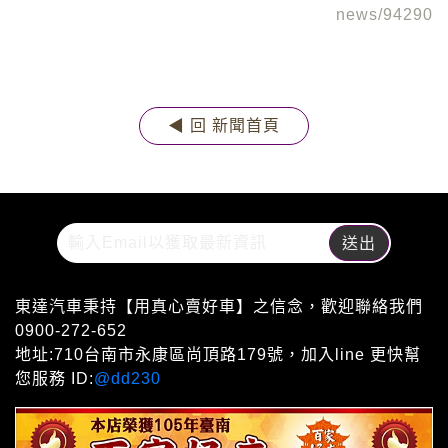
news/94290
◀ 回 新聞首頁
東達汽車秉持【用真心賣好車】之信念，歡迎聯絡我們
0900-272-652
地址:710台南市永康區尚頂路179號，加入line 更快幫
您服務 ID:
@dd230