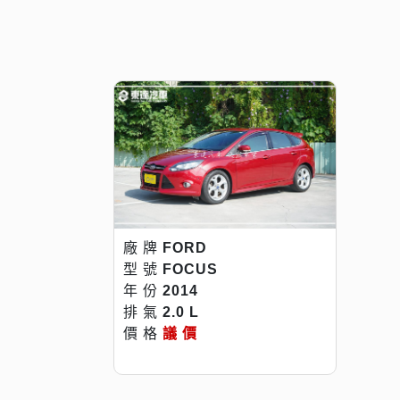
廠 牌
FORD
型 號
FOCUS
年 份
2014
排 氣
2.0 L
價 格
議 價