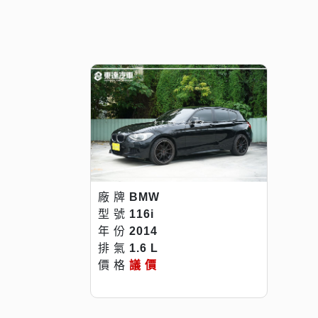
廠 牌
BMW
型 號
116i
年 份
2014
排 氣
1.6 L
價 格
議 價